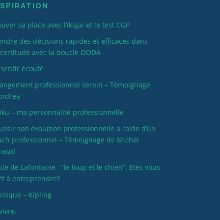
inspire la gentill
NSPIRATION
recommande ses
100%. Encore me
uver sa place avec l’Ikigai et le test CGP
endre des décisions rapides et efficaces dans
incertitude avec la boucle OODA
 sentir écouté
angement professionnel serein – Témoignage
Andrea
iku – ma personnalité professionnelle
ussir son évolution professionnelle à l’aide d’un
ach professionnel – Témoignage de Michel
naud
ble de Lafontaine : “le loup et le chien”. Etes vous
êt à entreprendre?
 risque – Kipling
vivre.