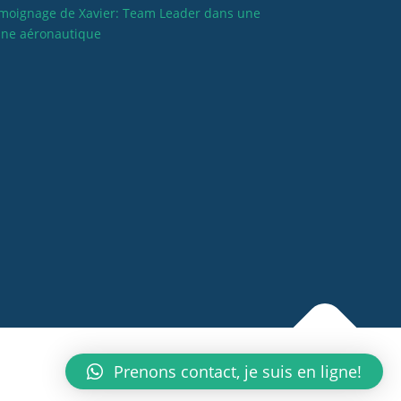
moignage de Xavier: Team Leader dans une
ine aéronautique
Prenons contact, je suis en ligne!
t par Wp Trads.