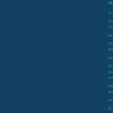
I
Tro
Pr
l’
Se
Ch
d’
Ha
Ré
co
Ar
Fa
pr
Le
Et 