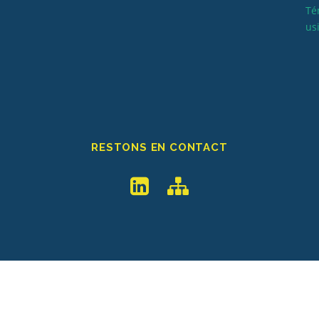
Té
us
RESTONS EN CONTACT
026 EXPLORIA COACHING
–
OnePress
thème par FameThemes. Tradui