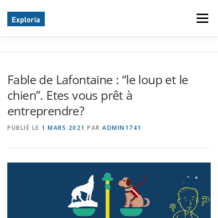
Aller
au
Menu
contenu
PROCESS COMMUNICATION MODEL® – PCM
Fable de Lafontaine : “le loup et le
chien”. Etes vous prêt à
CO-DÉVELOPPEMENT
entreprendre?
PUBLIÉ LE
1 MARS 2021
PAR
ADMIN1741
ACCOMPAGNEMENT ET OFFRES EN LIGNE
INSPIRATION ET ACTUALITÉ
LE COACH : VINCENT MERMET