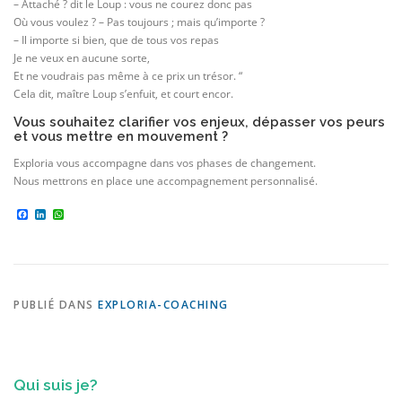
– Attaché ? dit le Loup : vous ne courez donc pas
Où vous voulez ? – Pas toujours ; mais qu’importe ?
– Il importe si bien, que de tous vos repas
Je ne veux en aucune sorte,
Et ne voudrais pas même à ce prix un trésor. “
Cela dit, maître Loup s’enfuit, et court encor.
Vous souhaitez clarifier vos enjeux, dépasser vos peurs
et vous mettre en mouvement ?
Exploria vous accompagne dans vos phases de changement.
Nous mettrons en place une accompagnement personnalisé.
Facebook
LinkedIn
WhatsApp
PUBLIÉ DANS
EXPLORIA-COACHING
Qui suis je?