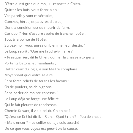
D’être aussi gras que moi, lui repartit le Chien.
Quittez les bois, vous ferez bien :
Vos pareils y sont misérables,
Cancres, hères, et pauvres diables,
Dont la condition est de mourir de faim.
Car quoi ? rien d’assuré : point de franche lippée :
Tout à la pointe de l’épée.
Suivez-moi : vous aurez un bien meilleur destin. “
Le Loup reprit : “Que me faudra-t-il faire ?
– Presque rien, dit le Chien, donner la chasse aux gens
Portants bâtons, et mendiants ;
Flatter ceux du logis, à son Maître complaire :
Moyennant quoi votre salaire
Sera force reliefs de toutes les façons :
Os de poulets, os de pigeons,
Sans parler de mainte caresse. “
Le Loup déjà se forge une félicité
Qui le fait pleurer de tendresse.
Chemin faisant, il vit le col du Chien pelé.
“Qu’est-ce là ? lui dit-il. – Rien. – Quoi ? rien ? – Peu de chose.
– Mais encor ? – Le collier dont je suis attaché
De ce que vous voyez est peut-être la cause.