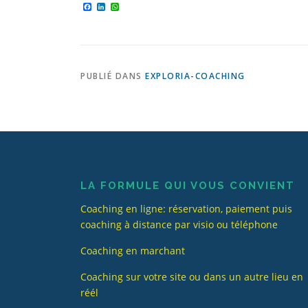
Facebook
LinkedIn
WhatsApp
PUBLIÉ DANS
EXPLORIA-COACHING
LA FORMULE QUI VOUS CONVIENT
Coaching en ligne: réservation, paiement puis
coaching à distance par visio ou téléphone
Coaching en marchant
Coaching sur votre site ou dans un autre lieu en
réél