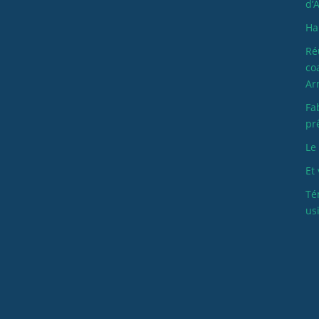
d’
Ha
Ré
co
Ar
Fa
pr
Le
Et 
Té
us