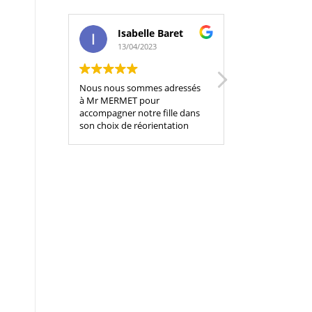
Isabelle Baret
Camil
13/04/2023
04/04/
Nous nous sommes adressés
Mr Mermet m’a
à Mr MERMET pour
durant 3 séance
accompagner notre fille dans
consolider ma ré
son choix de réorientation
a su s’adapter 
scolaire. Mr MERMET a fait
et m’a apporter
preuve d'adaptation, de
l’aide de différ
flexibilité, d’une approche et
très interessants
d’outils adaptés. Impact très
manqué de me 
positif sur notre fille. Nous
conseils ainsi q
conseillons fortement son
; ce qui m’a per
accompagnement !
poursuivre ma r
avec plusieurs c
est à l’écoute, a
inspire la gentill
recommande ses
100%. Encore me