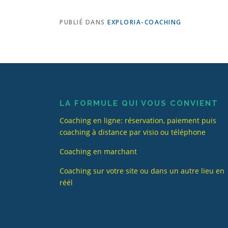
PUBLIÉ DANS
EXPLORIA-COACHING
LA FORMULE QUI VOUS CONVIENT
Coaching en ligne: réservation, paiement puis
coaching à distance par visio ou téléphone
Coaching en marchant
Coaching sur votre site ou dans un autre lieu en
réél