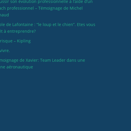
ussir son évolution professionnelle à l’aide d’un
ach professionnel – Témoignage de Michel
naud
ble de Lafontaine : “le loup et le chien”. Etes vous
êt à entreprendre?
 risque – Kipling
vivre.
moignage de Xavier: Team Leader dans une
ine aéronautique