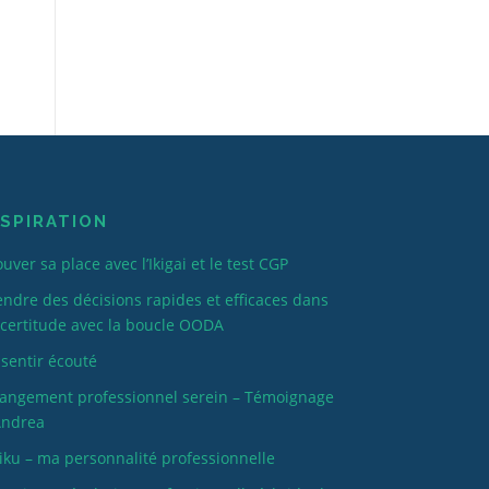
NSPIRATION
uver sa place avec l’Ikigai et le test CGP
endre des décisions rapides et efficaces dans
incertitude avec la boucle OODA
 sentir écouté
angement professionnel serein – Témoignage
Andrea
iku – ma personnalité professionnelle