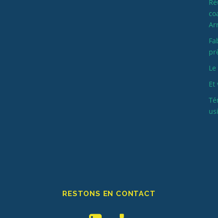
Ré
co
Ar
Fa
pr
Le
Et 
Té
us
RESTONS EN CONTACT