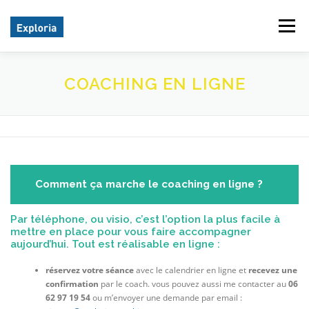
Aller
au
Menu
contenu
PROCESS COMMUNICATION MODEL® – PCM
COACHING EN LIGNE
CO-DÉVELOPPEMENT
ACCOMPAGNEMENT ET OFFRES EN LIGNE
Comment ça marche le coaching en ligne ?
Par téléphone, ou visio, c’est l’option la plus facile à
mettre en place pour vous faire accompagner
INSPIRATION ET ACTUALITÉ
aujourd’hui. Tout est réalisable en ligne :
réservez votre séance
avec le calendrier en ligne et
recevez une
confirmation
par le coach. vous pouvez aussi me contacter au
06
LE COACH : VINCENT MERMET
62 97 19 54
ou m’envoyer une demande par email :