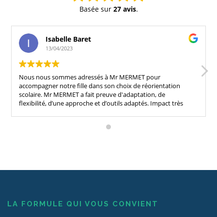
Basée sur
27 avis
.
Isabelle Baret
13/04/2023
Nous nous sommes adressés à Mr MERMET pour
accompagner notre fille dans son choix de réorientation
scolaire. Mr MERMET a fait preuve d'adaptation, de
flexibilité, d’une approche et d’outils adaptés. Impact très
positif sur notre fille. Nous conseillons fortement son
accompagnement !
LA FORMULE QUI VOUS CONVIENT